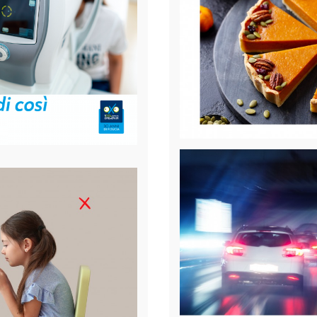
 controllo della
Crostata alla zucc
In ottobre, quando le foglie iniz
un dolce che incarna appieno l'a
oggi più di uno su tre. Una
alla Crema di Zucca.
e, fra chi per studio, lavoro e
i digitali.
[Leggi...]
Pubblicato il
17-10-2023
Categoria:
Generale