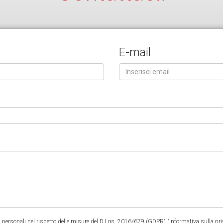
E-mail
 personali nel rispetto delle misure del D.Lgs. 2016/679 (GDPR) (
informativa sulla pr