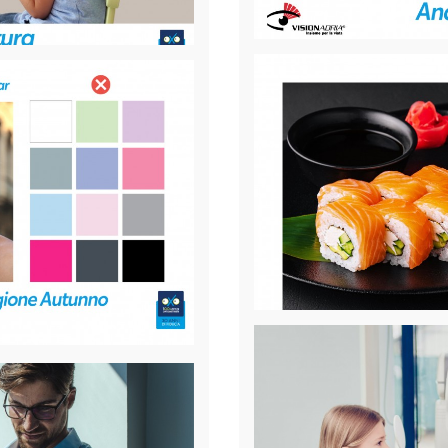
Cosa sono le aberr
a vi(s)ta
Ti è mai capitato, durante la gui
macchine o dai lampioni? Quest
 i movimenti dei tuoi occhi e la
“Aberrazioni oculari” minori.
 si tratta?
[Leggi...]
Pubblicato il
10-10-2023
Categoria:
Generale
Uramaki salmone e
cchiali Perfetti
guendo l'esempio
Ecco la ricetta per preparare a 
Uramaki!