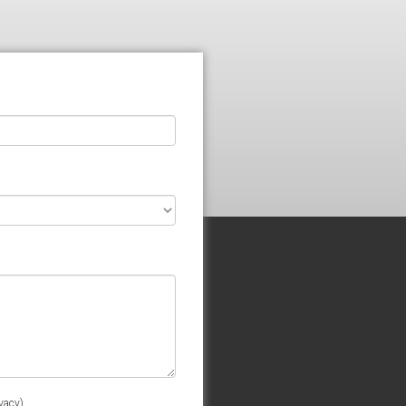
ivacy
)