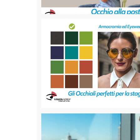
Visione e postura: amici per l
Probabilmente ti sorprenderai nello scoprire che tra
tua postura c’è una stretta correlazione, ma di cosa
Pubblicato il
03-10-2023
Categoria:
Generale
Armocromia ed Eyewear: gli O
per la stagione Autunno (se
delle celeb)