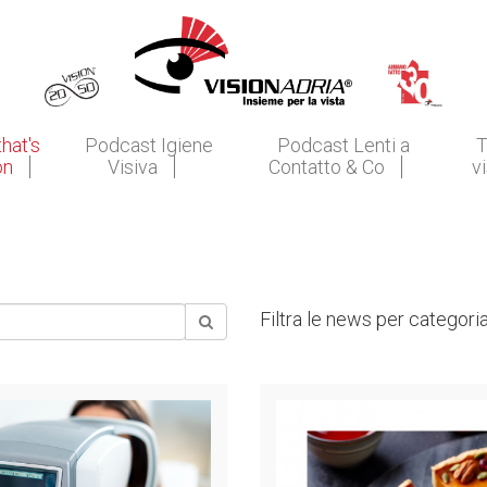
that's
Podcast Igiene
Podcast Lenti a
T
on
Visiva
Contatto & Co
v
Filtra le news per categoria