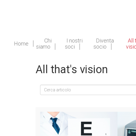
Chi
I nostri
Diventa
All 
Home
siamo
soci
socio
visi
All that's vision