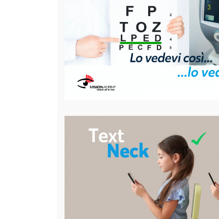
Lo vedevi così, lo vedi così: il
vista
30 anni fa la miopia colpiva un europeo su cinque, 
condizione che si diffonde, sempre più precocement
tempo libero, trascorre ore e ore davanti agli scherm
Pubblicato il
24-10-2023
Categoria:
Generale