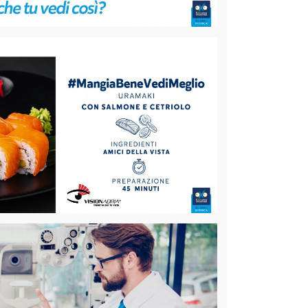
azioni oculari?
da notturna, di essere “abbagliato” dai fari delle
o fenomeno, fa parte delle cosiddette
[Leggi...]
 cetriolo
casa uno dei cult della cucina giapponese: gli