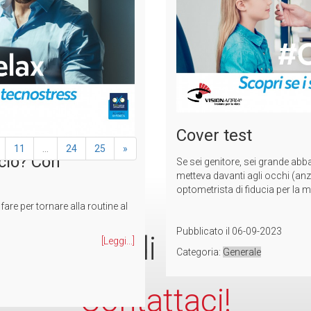
 i social media e non solo.
Pubblicato il
26-09-2023
[Leggi...]
Categoria:
Generale
Cover test
11
...
24
25
»
icio? Con
Se sei genitore, sei grande abb
metteva davanti agli occhi (anzi
optometrista di fiducia per la m
are per tornare alla routine al
Pubblicato il
06-09-2023
i bisogno di informazio
[Leggi...]
Categoria:
Generale
Contattaci!