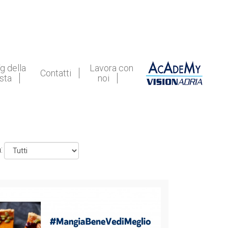
g della
Lavora con
Contatti
ista
noi
: