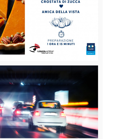
a
iano a cambiare colore e l'aria si fa più fresca, c'è
tmosfera, i colori e i sapori autunnali: la Crostata
[Leggi...]