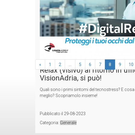
L'Armocromia è un fenomeno che sta conquistando
Pubblicato il
22-09-2023
Categoria:
Generale
«
1
2
...
5
6
7
8
9
10
Relax (visivo) al ritorno in uff
VisionAdria, si può!
Quali sono i primi sintomi del tecnostress? E cosa f
meglio? Scopriamolo insieme!
Ha
Pubblicato il
29-08-2023
Categoria:
Generale