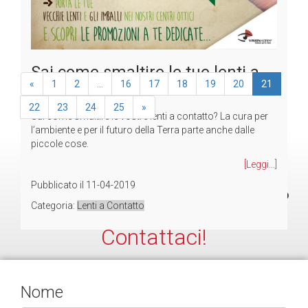
Sai come smaltire le tue lenti a
«
1
2
...
16
17
18
19
20
21
contatto?
22
23
24
25
»
Sai come smaltire le vostre lenti a contatto? La cura per
l’ambiente e per il futuro della Terra parte anche dalle
piccole cose.
[Leggi...]
Pubblicato il
11-04-2019
Hai bisogno di informazioni?
Categoria:
Lenti a Contatto
Contattaci!
Nome