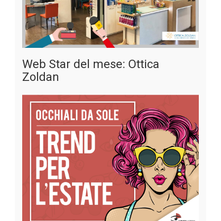
Pubblicato il
23-05-2019
Categoria:
Generale
Web Star del mese: Ottica
Zoldan
VisionAdria intervista il suo associato: Ottica Zoldan
[Leggi...]
Pubblicato il
16-05-2019
Categoria:
Intervista