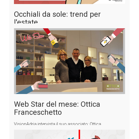
Occhiali da sole: trend per
l'estate
Si avvicina la bella stagione e non vediamo l'ora di
goderci il sole sul nostro viso. Ma quali sono le tendenze
per il 2019?
[Leggi...]
Pubblicato il
18-04-2019
Categoria:
Occhiali
Web Star del mese: Ottica
Franceschetto
VisionAdria intervista il suo associato: Ottica
Franceschetto