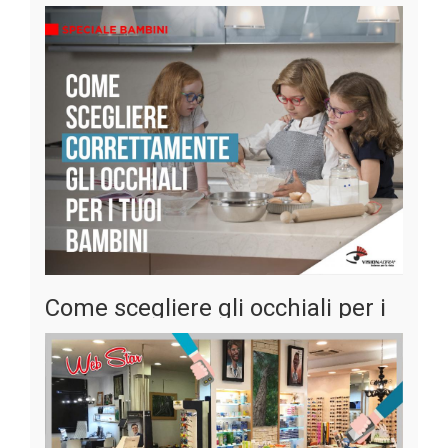
VisionAdria intervista il suo associato: Foto Ottica Socol
[Leggi...]
Pubblicato il
19-06-2019
Categoria:
Intervista
Come scegliere gli occhiali per i
tuoi bambini
Tuo figlio indossa l’occhiale giusto? Leggi i nostri
consigli.
[Leggi...]