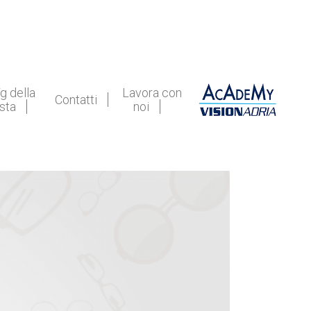
g della
Lavora con
Contatti
ista
noi