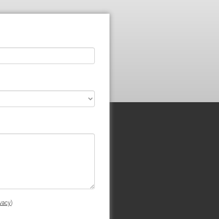
ivacy
)