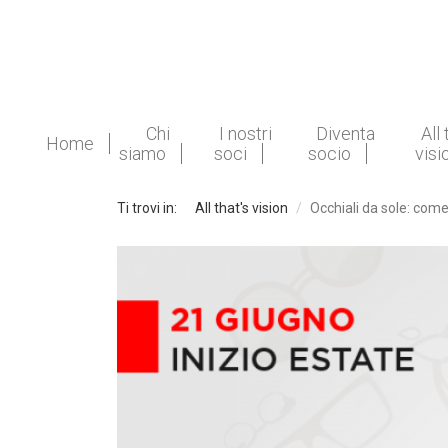
Chi
I nostri
Diventa
All 
Home
siamo
soci
socio
visi
Ti trovi in:
All that's vision
Occhiali da sole: come 