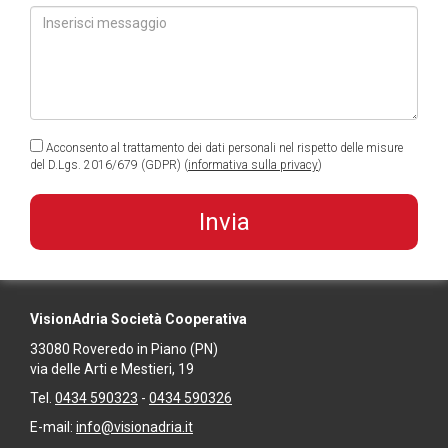
Acconsento al trattamento dei dati personali nel rispetto delle misure
del D.Lgs. 2016/679 (GDPR) (
informativa sulla privacy
)
VisionAdria Società Cooperativa
33080
Roveredo in Piano
(PN)
via delle Arti e Mestieri, 19
Tel.
0434 590323
-
0434 590326
E-mail:
info@visionadria.it