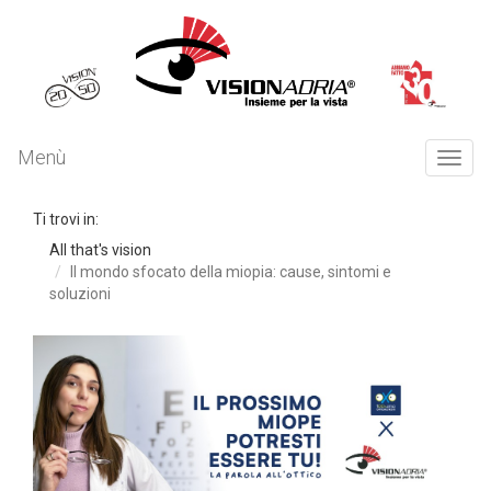
Menù
Togg
navi
Ti trovi in:
All that's vision
Il mondo sfocato della miopia: cause, sintomi e
soluzioni