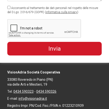
Acconsento al trattamento dei dati personali nel rispetto delle misure
del D.Lgs. 2016/679 (GDPR) (
informativa sulla privacy
)
VisionAdria Società Cooperativa
33080
Roveredo in Piano
(PN)
via delle Arti e Mestieri, 19
Tel.
0434 590323
-
0434 590326
E-mail:
info@visionadria.it
Registro Impr. PN/Cod. Fisc./P.IVA n. 01223210939