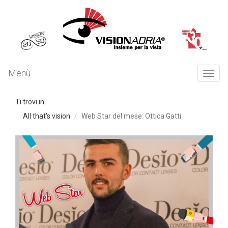
Menù
Togg
navi
Ti trovi in:
All that's vision
Web Star del mese: Ottica Gatti