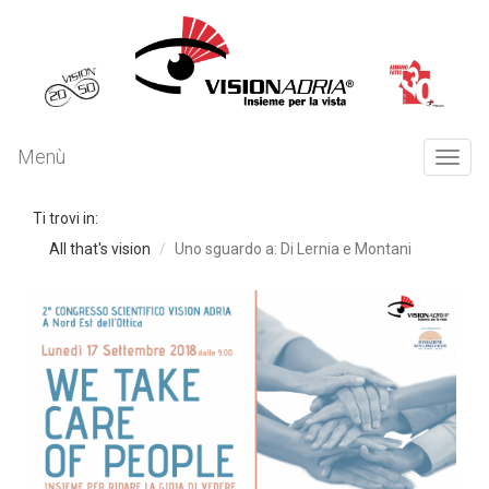
Menù
Togg
navi
Ti trovi in:
All that's vision
Uno sguardo a: Di Lernia e Montani