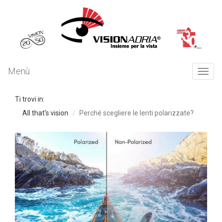
Menù
Togg
navi
Ti trovi in:
All that's vision
Perché scegliere le lenti polarizzate?