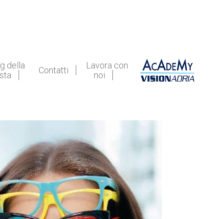
g della
Lavora con
Contatti
ista
noi