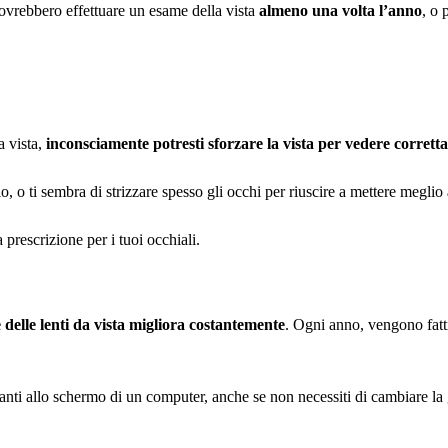
dovrebbero effettuare un esame della vista 
almeno una volta l’anno
, o 
 vista, 
inconsciamente potresti sforzare la vista per vedere corrett
lo, o ti sembra di strizzare spesso gli occhi per riuscire a mettere meglio
prescrizione per i tuoi occhiali.
 delle lenti da vista migliora costantemente
. Ogni anno, vengono fatti 
ti allo schermo di un computer, anche se non necessiti di cambiare la gra