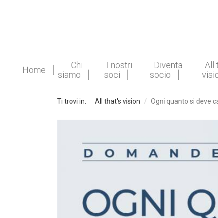
Chi
I nostri
Diventa
All 
Home
siamo
soci
socio
visi
Ti trovi in:
All that's vision
Ogni quanto si deve c