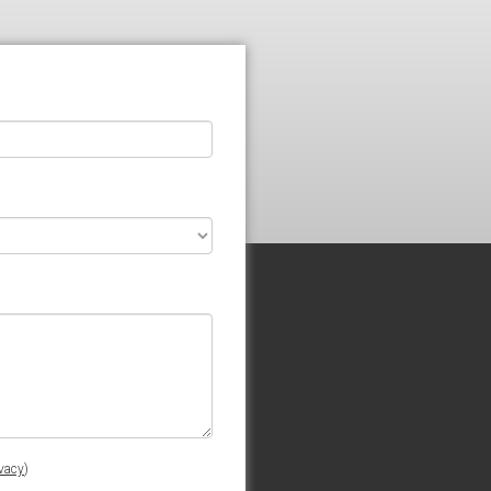
ivacy
)