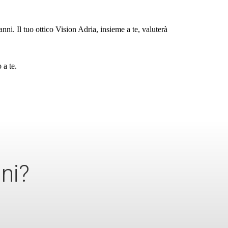
nni. Il tuo ottico Vision Adria, insieme a te, valuterà 
 a te
.
ni?