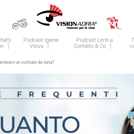
that's
Podcast Igiene
Podcast Lenti a
T
on
Visiva
Contatto & Co
v
ambiare un occhiale da vista?