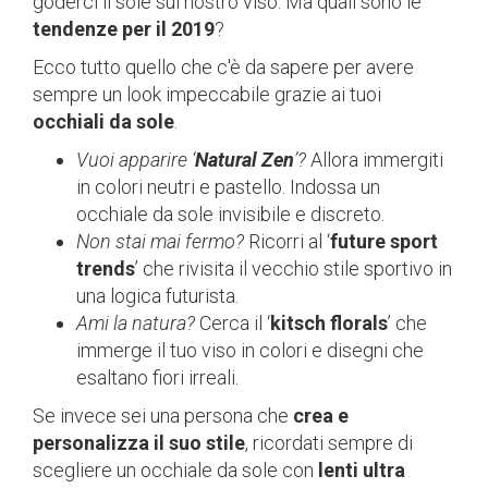
goderci il sole sul nostro viso. Ma quali sono le
tendenze per il 2019
?
Ecco tutto quello che c'è da sapere per avere
sempre un look impeccabile grazie ai tuoi
occhiali da sole
.
Vuoi apparire ‘
Natural Zen
’?
Allora immergiti
in colori neutri e pastello. Indossa un
occhiale da sole invisibile e discreto.
Non stai mai fermo?
Ricorri al ‘
future sport
trends
’ che rivisita il vecchio stile sportivo in
una logica futurista.
Ami la natura?
Cerca il ‘
kitsch florals
’ che
immerge il tuo viso in colori e disegni che
esaltano fiori irreali.
Se invece sei una persona che
crea e
personalizza il suo stile
, ricordati sempre di
scegliere un occhiale da sole con
lenti ultra