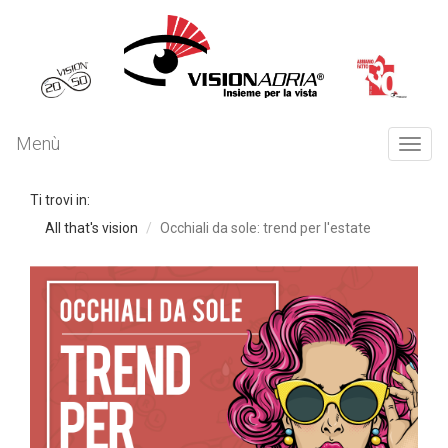
Menù
Togg
navi
Ti trovi in:
All that's vision
Occhiali da sole: trend per l'estate