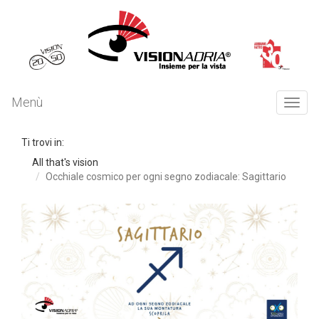
Menù
Togg
navi
Ti trovi in:
All that's vision
Occhiale cosmico per ogni segno zodiacale: Sagittario