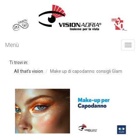
Menù
Togg
navi
Ti trovi in:
All that's vision
Make up di capodanno: consigli Glam