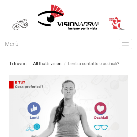
Menù
Togg
navi
Ti trovi in:
All that's vision
Lenti a contatto o occhiali?