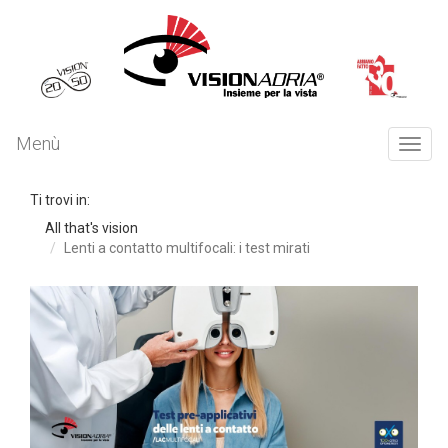
Menù
Togg
navi
Ti trovi in:
All that's vision
Lenti a contatto multifocali: i test mirati