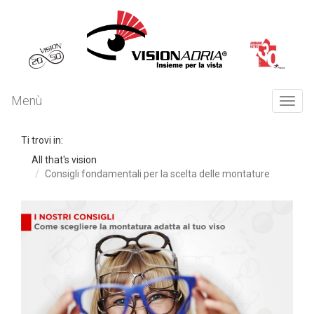
Menù
Togg
navi
Ti trovi in:
All that's vision
Consigli fondamentali per la scelta delle montature