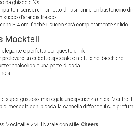
o da ghiaccio XXL.
mparto inserisci un rametto di rosmarino, un bastoncino di 
n succo d’arancia fresco.
lmeno 3-4 ore, finché il succo sarà completamente solido.
s Mocktail
 elegante e perfetto per questo drink.
r prelevare un cubetto speciale e mettilo nel bicchiere.
itter analcolico e una parte di soda.
ncia.
e super gustoso, ma regala un’esperienza unica. Mentre il g
ia si mescola con la soda, la cannella diffonde il suo profu
s Mocktail e vivi il Natale con stile.
Cheers!