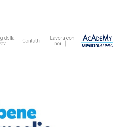
g della
Lavora con
Contatti
ista
noi