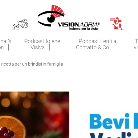
that's
Podcast Igiene
Podcast Lenti a
T
on
Visiva
Contatto & Co
v
ricetta per un brindisi in famiglia