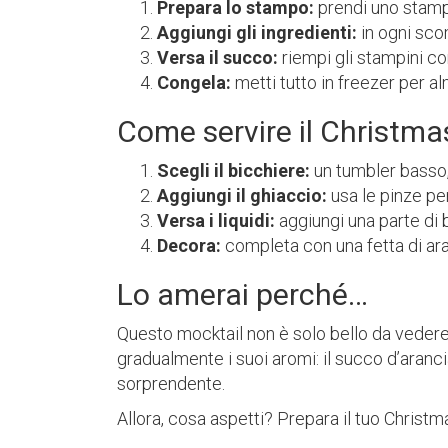
Prepara lo stampo:
prendi uno stamp
Aggiungi gli ingredienti:
in ogni sco
Versa il succo:
riempi gli stampini co
Congela:
metti tutto in freezer per a
Come servire il Christma
Scegli il bicchiere:
un tumbler basso,
Aggiungi il ghiaccio:
usa le pinze pe
Versa i liquidi:
aggiungi una parte di b
Decora:
completa con una fetta di ara
Lo amerai perché…
Questo mocktail non è solo bello da vedere 
gradualmente i suoi aromi: il succo d’aranc
sorprendente.
Allora, cosa aspetti? Prepara il tuo Christma