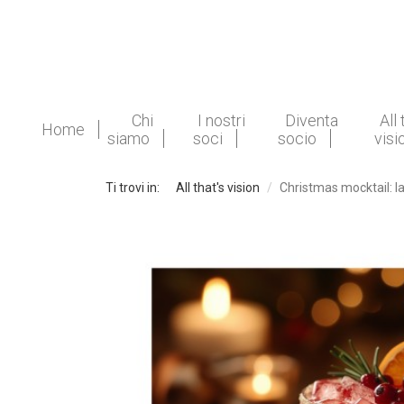
Chi
I nostri
Diventa
All 
Home
siamo
soci
socio
visi
Ti trovi in:
All that's vision
Christmas mocktail: la 